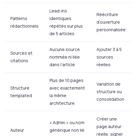
Lead-ins
Réécriture
Patterns
identiques
d’ouverture
rédactionnels
répétés sur plus
personnalisée
de 5 articles
Aucune source
Ajouter 3 à 5
Sources et
nommée ni liée
sources
citations
dans l’article
réelles
Plus de 10 pages
Variation de
Structure
avec exactement
structure ou
templated
la même
consolidation
architecture
Créer une
« Admin » ou nom
page auteur
Auteur
générique non lié
réelle, signer