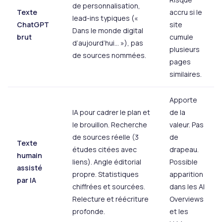
de personnalisation,
Texte
accru si le
lead-ins typiques («
ChatGPT
site
Dans le monde digital
brut
cumule
d’aujourd’hui… »), pas
plusieurs
de sources nommées.
pages
similaires.
Apporte
IA pour cadrer le plan et
de la
le brouillon. Recherche
valeur. Pas
de sources réelle (3
de
Texte
études citées avec
drapeau.
humain
liens). Angle éditorial
Possible
assisté
propre. Statistiques
apparition
par IA
chiffrées et sourcées.
dans les AI
Relecture et réécriture
Overviews
profonde.
et les