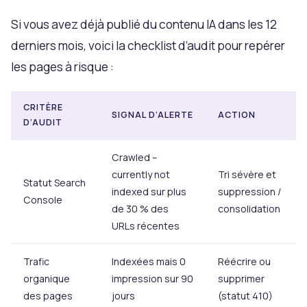
Si vous avez déjà publié du contenu IA dans les 12
derniers mois, voici la checklist d’audit pour repérer
les pages à risque :
CRITÈRE
SIGNAL D’ALERTE
ACTION
D’AUDIT
Crawled –
currently not
Tri sévère et
Statut Search
indexed sur plus
suppression /
Console
de 30 % des
consolidation
URLs récentes
Trafic
Indexées mais 0
Réécrire ou
organique
impression sur 90
supprimer
des pages
jours
(statut 410)