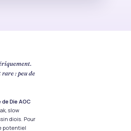
mériquement.
 rare : peu de
e de Die AOC
ak, slow
sin diois. Pour
e potentiel