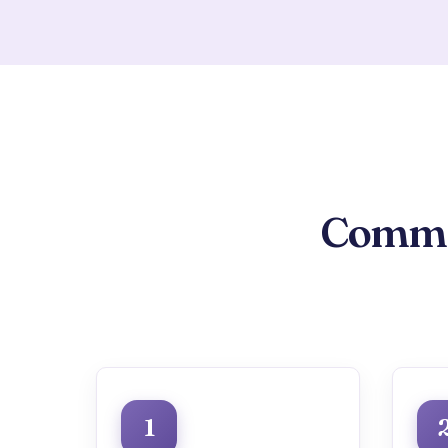
Commen
1