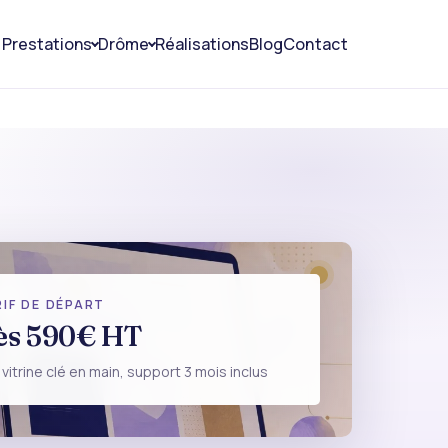
Prestations
Drôme
Réalisations
Blog
Contact
e
IF DE DÉPART
ès 590€ HT
TION DE SITE
 vitrine clé en main, support 3 mois inclus