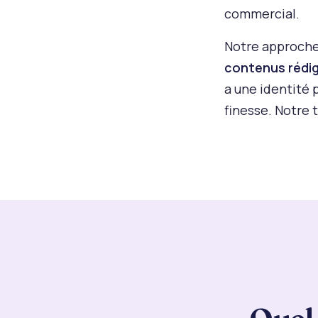
commercial.
Notre approche
contenus rédi
a une identité p
finesse. Notre t