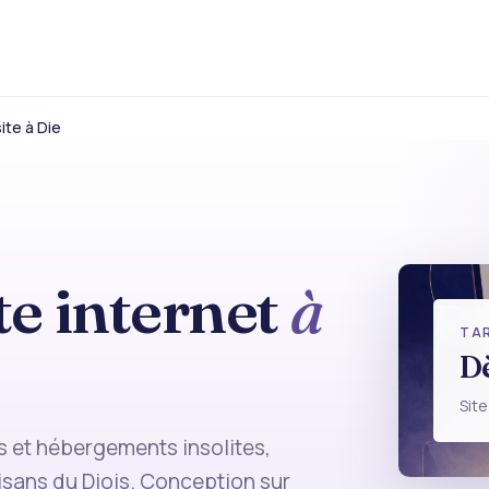
ite à Die
te internet
à
Di
TAR
D
CRÉA
Site
es et hébergements insolites,
isans du Diois. Conception sur