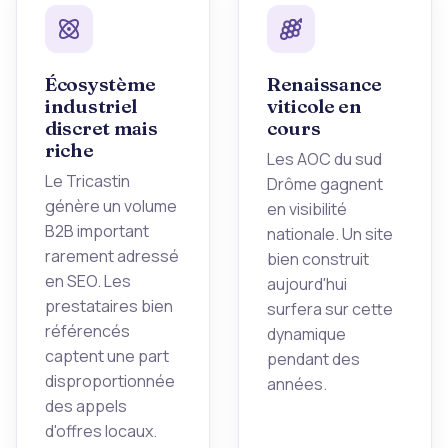
Écosystème
Renaissance
industriel
viticole en
discret mais
cours
riche
Les AOC du sud
Le Tricastin
Drôme gagnent
génère un volume
en visibilité
B2B important
nationale. Un site
rarement adressé
bien construit
en SEO. Les
aujourd'hui
prestataires bien
surfera sur cette
référencés
dynamique
captent une part
pendant des
disproportionnée
années.
des appels
d'offres locaux.