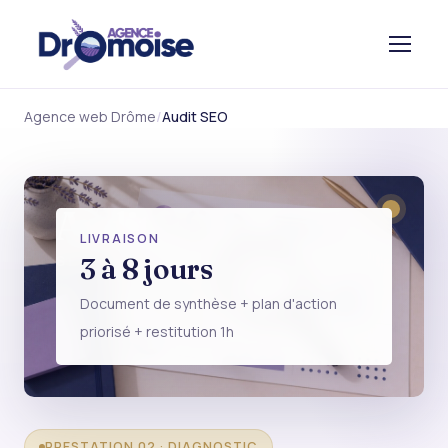
Agence web Drôme
Audit SEO
Audit
LIVRAISON
SEO COMPLET
3 à 8 jours
Document de synthèse + plan d'action
priorisé + restitution 1h
PRESTATION 02 · DIAGNOSTIC