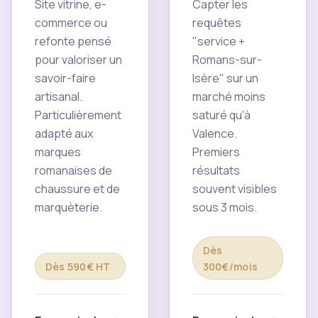
Site vitrine, e-
Capter les
commerce ou
requêtes
refonte pensé
"service +
pour valoriser un
Romans-sur-
savoir-faire
Isère" sur un
artisanal.
marché moins
Particulièrement
saturé qu'à
adapté aux
Valence.
marques
Premiers
romanaises de
résultats
chaussure et de
souvent visibles
marquèterie.
sous 3 mois.
Dès
Dès 590€ HT
300€/mois