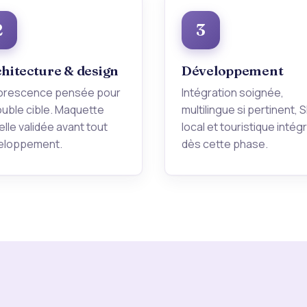
2
3
hitecture & design
Développement
orescence pensée pour
Intégration soignée,
ouble cible. Maquette
multilingue si pertinent, 
elle validée avant tout
local et touristique intég
eloppement.
dès cette phase.