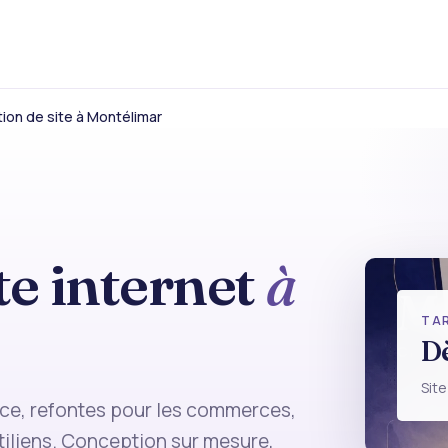
ion de site à Montélimar
te internet
à
M
TAR
D
CRÉA
Site
erce, refontes pour les commerces,
tiliens. Conception sur mesure,