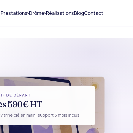
Prestations
Drôme
Réalisations
Blog
Contact
ontélimar
IF DE DÉPART
ès 590€ HT
TION DE SITE
 vitrine clé en main, support 3 mois inclus