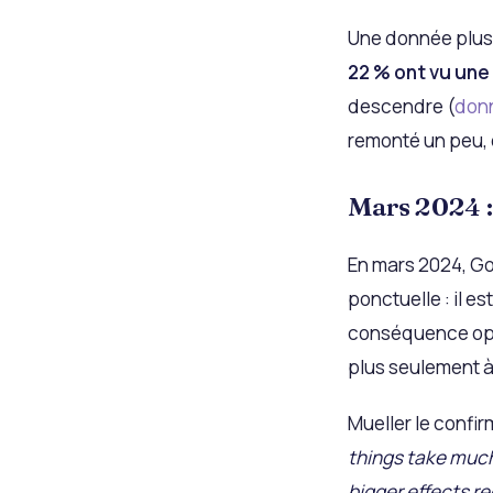
Une donnée plus 
22 % ont vu une
descendre (
donn
remonté un peu, 
Mars 2024 :
En mars 2024, Go
ponctuelle : il e
conséquence opér
plus seulement 
Mueller le confi
things take muc
bigger effects r