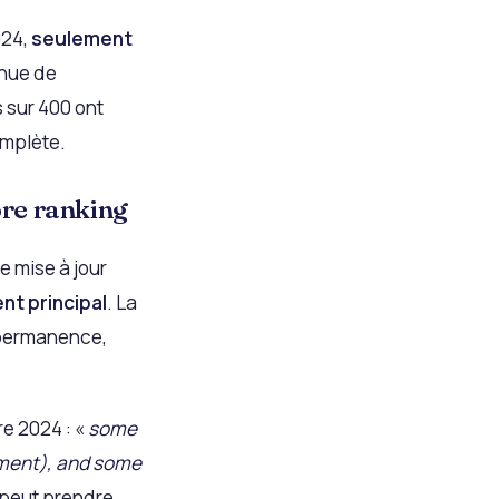
024,
seulement
inue de
s sur 400 ont
omplète.
ore ranking
e mise à jour
nt principal
. La
n permanence,
re 2024 : «
some
oment), and some
n peut prendre