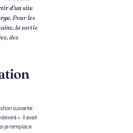
tir d’un site
erge
. Pour les
îne, la sortie
ées, des
ration
stion suivante :
dexed ». Il avait
si je remplace