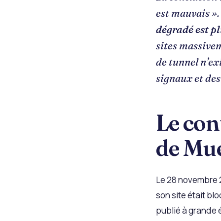
est mauvais ».
dégradé est p
sites massivem
de tunnel n’exi
signaux et des
Le con
de Mue
Le 28 novembre 2
son site était bl
publié à grande é