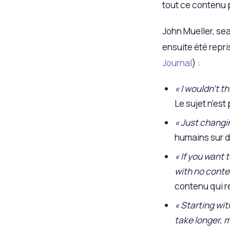
tout ce contenu 
John Mueller, se
ensuite été repr
Journal
) :
« I wouldn’t t
Le sujet n’est 
« Just changi
humains sur d
« If you want 
with no conte
contenu qui r
« Starting wi
take longer, 