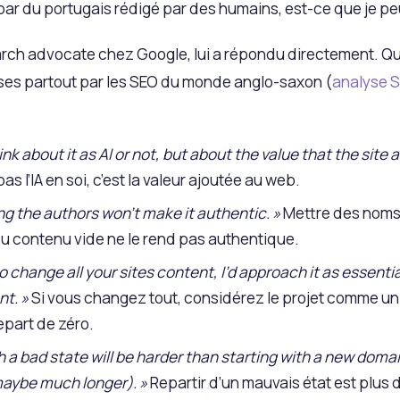
par du portugais rédigé par des humains, est-ce que je pe
arch advocate chez Google, lui a répondu directement. Q
ises partout par les SEO du monde anglo-saxon (
analyse 
hink about it as AI or not, but about the value that the site 
pas l’IA en soi, c’est la valeur ajoutée au web.
ng the authors won’t make it authentic. »
Mettre des noms
u contenu vide ne le rend pas authentique.
to change all your sites content, I’d approach it as essentia
nt. »
Si vous changez tout, considérez le projet comme un 
epart de zéro.
th a bad state will be harder than starting with a new dom
maybe much longer). »
Repartir d’un mauvais état est plus dif