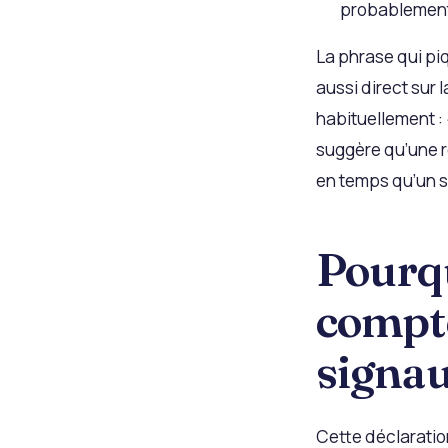
probablement 
La phrase qui piq
aussi direct sur 
habituellement : 
suggère qu’une r
en temps qu’un s
Pourqu
compte
signa
Cette déclaration