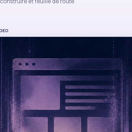
econstruire et feuille de route
GEO