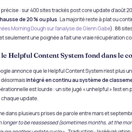
précise : sur 400 sites trackés post core update d’août 2
 hausse de 20 % ou plus
. La majorité reste à plat ou cont
ées Morning Dough sur l’analyse de Glenn Gabe
). 88 site
et seulement une poignée a fait une vraie récupération c
 le Helpful Content System fond dans le c
ogle annonce que le Helpful Content System n’est plus un
st désormais
intégré en continu au système de classeme
ationnelle est lourde : un site jugé « unhelpful » l’est e
à chaque update.
rme dans plusieurs prises de parole entre mars et septemb
h longer to be reassessed (sometimes months, at the m
equire another update cycle
». Traduction : la réévaluatio