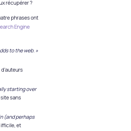
ux récupérer ?
uatre phrases ont
Search Engine
adds to the web. »
 d’auteurs
lly starting over
site sans
ain (and perhaps
ficile, et