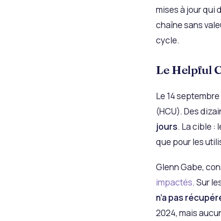
mises à jour qui
chaîne sans valeu
cycle.
Le Helpful 
Le 14 septembre 
(HCU). Des dizai
jours
. La cible 
que pour les util
Glenn Gabe, cons
impactés
. Sur l
n’a pas récupér
2024, mais aucun