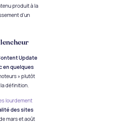
tenu produit à la
tissement d’un
clencheur
Content Update
ic en quelques
moteurs » plutôt
la définition.
tes lourdement
alité des sites
de mars et août