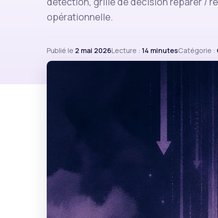
détection, grille de décision réparer / r
opérationnelle.
Publié le
2 mai 2026
Lecture :
14 minutes
Catégorie :