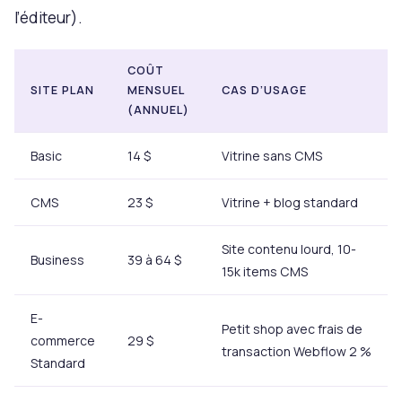
l’éditeur).
COÛT
SITE PLAN
MENSUEL
CAS D’USAGE
(ANNUEL)
Basic
14 $
Vitrine sans CMS
CMS
23 $
Vitrine + blog standard
Site contenu lourd, 10-
Business
39 à 64 $
15k items CMS
E-
Petit shop avec frais de
commerce
29 $
transaction Webflow 2 %
Standard