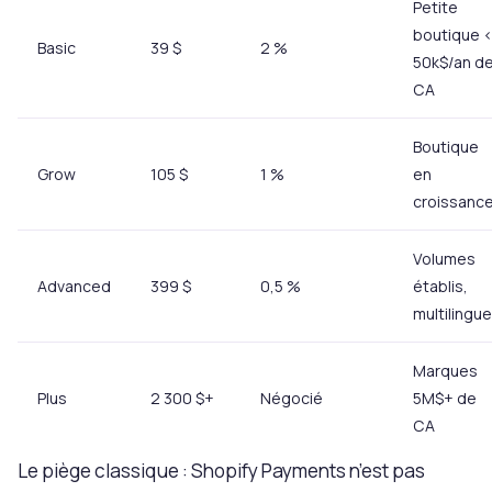
Petite
boutique 
Basic
39 $
2 %
50k$/an d
CA
Boutique
Grow
105 $
1 %
en
croissanc
Volumes
Advanced
399 $
0,5 %
établis,
multilingue
Marques
Plus
2 300 $+
Négocié
5M$+ de
CA
Le piège classique : Shopify Payments n’est pas