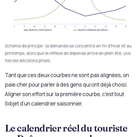
J
F
M
A
M
J
J
A
S
O
N
D
Quand le client réserve
Quand on dépense par réflexe
Schéma de principe : la demande se concentre en fin d'hiver et au
printemps, alors que le réflexe de dépense arrive en plein été, une
fois les décisions prises.
Tant que ces deux courbes ne sont pas alignées, on
paie cher pour parler à des gens qui ont déjà choisi.
Aligner son effort sur la première courbe, c'est tout
l'objet d'un calendrier saisonnier.
Le calendrier réel du touriste